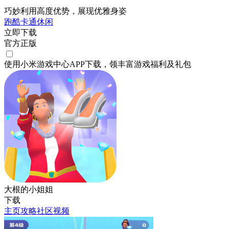
巧妙利用高度优势，展现优雅身姿
跑酷
卡通
休闲
立即下载
官方正版
使用小米游戏中心APP
下载
，领丰富游戏
福利
及
礼包
大根的小姐姐
下载
主页
攻略
社区
视频