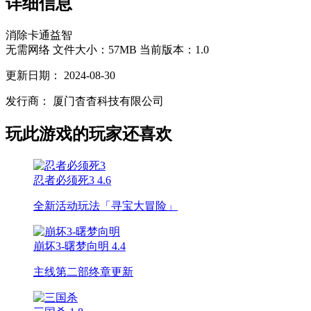
详细信息
消除
卡通
益智
无需网络
文件大小：57MB
当前版本：1.0
更新日期：
2024-08-30
发行商：
厦门杳杳科技有限公司
玩此游戏的玩家还喜欢
忍者必须死3
4.6
全新活动玩法「寻宝大冒险」
崩坏3-曙梦向明
4.4
主线第二部终章更新