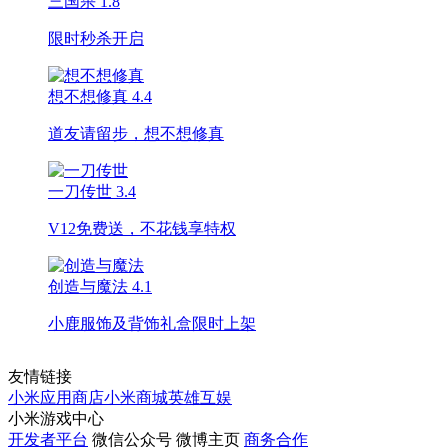
三国杀
1.8
限时秒杀开启
想不想修真
4.4
道友请留步，想不想修真
一刀传世
3.4
V12免费送，不花钱享特权
创造与魔法
4.1
小鹿服饰及背饰礼盒限时上架
友情链接
小米应用商店
小米商城
英雄互娱
小米游戏中心
开发者平台
微信公众号
微博主页
商务合作