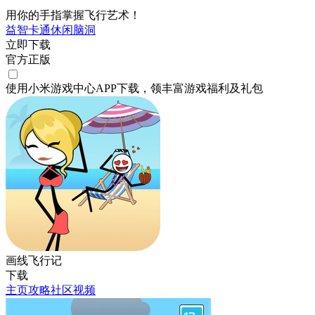
用你的手指掌握飞行艺术！
益智
卡通
休闲
脑洞
立即下载
官方正版
使用小米游戏中心APP
下载
，领丰富游戏
福利
及
礼包
画线飞行记
下载
主页
攻略
社区
视频