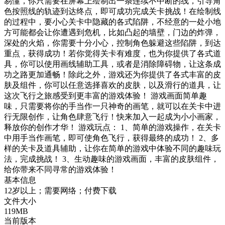
易懂，你只需要在屏幕上绘制出一条连续不中断的线，引导角
色按照线的轨迹到达终点，即可成功完成关卡挑战！在绘制线
的过程中，要小心关卡中隐藏的各式陷阱，不经意的一处小地
方可能都会让你遭遇到危机，比如凸起的墙壁，门边的炸弹，
深处的火焰，你需要十分小心，控制角色躲避这些陷阱，到达
重点，获得成功！若你觉得关卡有难度，也为你提供了各式道
具，你可以使用画线辅助工具，或者是消除障碍物，让这条成
功之路更加通畅！除此之外，游戏还为你提供了各式丰富的皮
肤及组件，你可以任意选择喜欢的皮肤，以及滑行的道具，让
这次飞行之旅感受到更丰富的游戏体验！ 游戏画面简单趣
味，只需要将你的手当作一只神奇的画笔，就可以在关卡中进
行无限创作，让角色肆意飞行！快来加入一起成为小小画家，
释放你的创作才华！ 游戏玩点： 1、简单的游戏操作，在关卡
中用手当作画笔，即可使角色飞行，获得最终的成功！ 2、多
样的关卡及道具辅助，让你在简单的游戏中体验不同的趣味玩
法，完成挑战！ 3、生动趣味的游戏画面，丰富的皮肤组件，
给你带来不同寻常的游戏体验！
基本信息
12岁以上；需要网络；付费下载
文件大小
119MB
当前版本