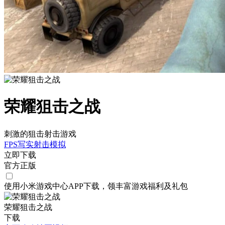
荣耀狙击之战
刺激的狙击射击游戏
FPS
写实
射击
模拟
立即下载
官方正版
使用小米游戏中心APP
下载
，领丰富游戏
福利
及
礼包
荣耀狙击之战
下载