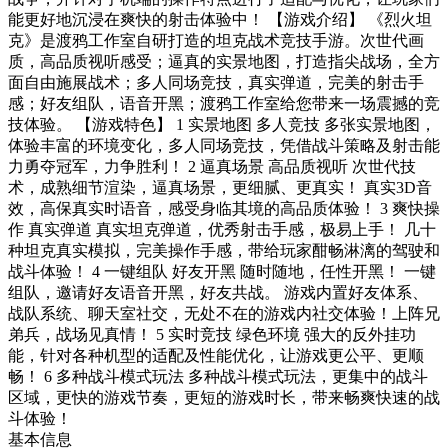
能更好地沉浸在爽快的射击体验中！ 【游戏介绍】 《烈火坦
克》是渡鸦工作室自研打造的坦克战术竞技手游。次世代画
质，高品质视听感受；逼真的实景地图，打造指尖战场，全方
面自由施展战术；多人同场竞技，真实弹道，完美的射击手
感；好友组队，语音开黑；渡鸦工作室给您带来一场震撼的竞
技体验。 【游戏特色】 1 实景地图 多人竞技 多张实景地图，
体验丰富的环境变化，多人同场竞技，凭借战斗策略及射击能
力勇夺冠军，力争胜利！ 2 逼真场景 高品质视听 次世代技
术，成熟细节渲染，逼真场景，更细腻、更真实！ 真实3D音
效，高保真实时语音，感受身临其境的高品质体验！ 3 爽快操
作 真实弹道 真实坦克弹道，优秀射击手感，极易上手！ 几十
种坦克真实模拟，完美操作手感，带给玩家酣畅淋漓的驾驶和
战斗体验！ 4 一键组队 好友开黑 随时随地，任性开黑！ 一键
组队，邀请好友语音开黑，好友共战。 游戏内置好友体系、
战队系统、聊天室社交，无处不在的游戏内社交体验！上阵兄
弟兵，战场见真情！ 5 实时竞技 绿色环境 强大的反外挂功
能，针对各种机型的适配及性能优化，让游戏更公平、更顺
畅！ 6 多种战斗模式玩法 多种战斗模式玩法，更集中的战斗
区域，更快的游戏节奏，更短的游戏时长，带来畅爽快速的战
斗体验！
基本信息