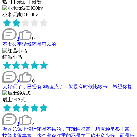
热门
丨
最新
丨
最赞
小米玩家DIC0hv
0
0
不太公平游戏还是可以的
红温小鸟
0
0
太好玩了，已经有3辆坦克了，就是有时候比较卡，希望修复
后土99A式
0
3
游戏总体上设计还是不错的，可玩性很高，坦克种类很丰富，
技能也很丰富。这个游戏注重的不是在于你充多少钱，而是每