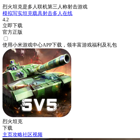
烈火坦克是多人联机第三人称射击游戏
模拟
写实
坦克
载具射击
多人在线
4.2
立即下载
官方正版
使用小米游戏中心APP
下载
，领丰富游戏
福利
及
礼包
烈火坦克
下载
主页
攻略
社区
视频