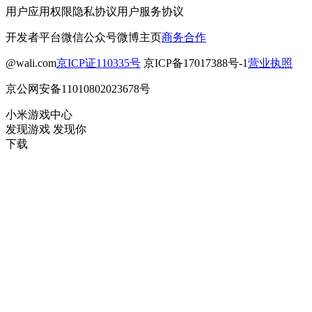
用户应用权限
隐私协议
用户服务协议
开发者平台
微信公众号
微博主页
商务合作
@wali.com
京ICP证110335号
京ICP备17017388号-1
营业执照
京公网安备11010802023678号
小米游戏中心
发现游戏 发现你
下载