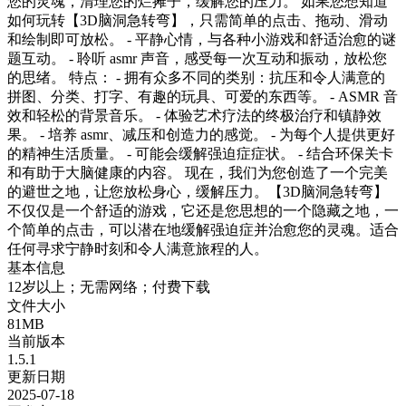
您的灵魂，清理您的烂摊子，缓解您的压力。 如果您想知道
如何玩转【3D脑洞急转弯】，只需简单的点击、拖动、滑动
和绘制即可放松。 - 平静心情，与各种小游戏和舒适治愈的谜
题互动。 - 聆听 asmr 声音，感受每一次互动和振动，放松您
的思绪。 特点： - 拥有众多不同的类别：抗压和令人满意的
拼图、分类、打字、有趣的玩具、可爱的东西等。 - ASMR 音
效和轻松的背景音乐。 - 体验艺术疗法的终极治疗和镇静效
果。 - 培养 asmr、减压和创造力的感觉。 - 为每个人提供更好
的精神生活质量。 - 可能会缓解强迫症症状。 - 结合环保关卡
和有助于大脑健康的内容。 现在，我们为您创造了一个完美
的避世之地，让您放松身心，缓解压力。【3D脑洞急转弯】
不仅仅是一个舒适的游戏，它还是您思想的一个隐藏之地，一
个简单的点击，可以潜在地缓解强迫症并治愈您的灵魂。适合
任何寻求宁静时刻和令人满意旅程的人。
基本信息
12岁以上；无需网络；付费下载
文件大小
81MB
当前版本
1.5.1
更新日期
2025-07-18