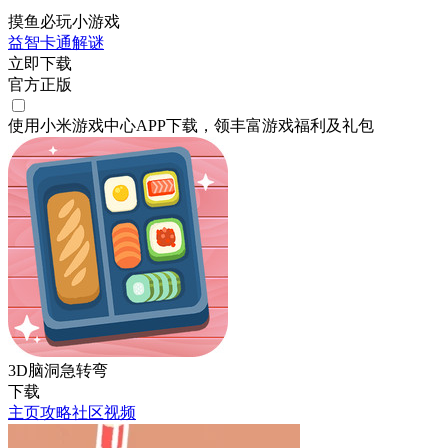
摸鱼必玩小游戏
益智
卡通
解谜
立即下载
官方正版
使用小米游戏中心APP
下载
，领丰富游戏
福利
及
礼包
3D脑洞急转弯
下载
主页
攻略
社区
视频