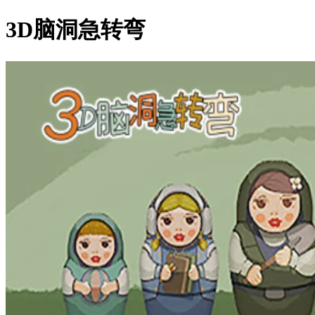
3D脑洞急转弯