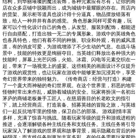
结构，到华丽璀璨的魔法装饰，各种元素应有尽有，让你的商
店在众多店铺中脱颖而出，成为城镇中最耀眼的存在。而店内
的货架、展示柜等道具也设计得十分逼真，物品摆放错落有
致，给人一种井井有条的感觉。 角色形象同样可爱有趣，玩
家可以个性化设计自己的角色，从发型、服装到配饰，都能进
行自由搭配，打造出独一无二的专属形象。游戏中的英雄角色
也各具特色，他们有着不同的种族、职业和外观，有的威风凛
凛，有的俏皮可爱，为游戏增添了不少生动的气息。在战斗场
景中，技能的特效更是绚丽夺目。当英雄们释放出各种强大的
技能时，屏幕上光芒闪烁，火焰、冰霜、闪电等元素交织在一
起，带来了一场视觉上的盛宴。这些精美的画面设计不仅提升
了游戏的观赏性，也让玩家在游戏中能够更加沉浸其中，享受
奇幻世界带来的独特魅力。 《传奇商店：经营与打造》构建
了一个庞大而神秘的奇幻世界观。在这个世界里，邪恶的地牢
怪物时常出来作乱，威胁着城镇的安全。玩家将扮演一名初出
茅庐的商铺老板兼手工匠人，在慈眉善目的长老欧文的指引
下，踏上经营商店、打造装备、招募英雄的冒险之旅，与英雄
们一起反抗地牢里的怪物，保卫自己的部落。 游戏剧情丰富
多样，充满了惊喜与挑战。随着玩家等级的提升和游戏进程的
推进，会逐渐解锁各种主线任务和支线任务。主线任务将引导
玩家深入了解游戏的世界观和故事背景，揭示隐藏在背后的神
秘阴谋；而支线任务则更加丰富多彩，有的任务需要玩家帮助