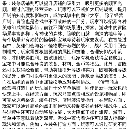
果；装修店铺则可以提升店铺的吸引力，吸引更多的顾客光
顾。通过合理的经营策略，玩家可以不断扩大店铺规模，提升
店铺的知名度和影响力，成为城镇中的商业大亨。 除了经营
店铺，冒险也是游戏中不可或缺的一部分。玩家可以招募各种
英雄组成冒险队伍，前往不同的场景进行探索。游戏中的冒险
场景丰富多样，有神秘的森林、险峻的山脉、幽深的地牢等，
每个场景都有独特的怪物和宝藏等待着玩家去发现。在冒险过
程中，英雄们会与各种怪物展开激烈的战斗。战斗采用半回合
制模式，玩家需要根据英雄的属性和技能，合理安排战斗策
略，才能取得胜利。击败怪物后，玩家有机会获得宝箱奖励，
宝箱中可能包含珍贵的装备、材料、金币等物品。此外，冒险
还可以获得经验值，帮助英雄提升等级和实力。随着英雄等级
的提升，他们可以学习更强大的技能，穿戴更高级的装备，从
而在后续的冒险中更加轻松地应对各种挑战。 《传奇商店：
经营与打造》的玩法操作十分简单易懂，即使是新手玩家也能
快速上手。在经营方面，玩家只需点击相应的设施和物品，即
可完成原料采集、装备打造、店铺装潢等操作。在冒险方面，
玩家可以通过简单的点击和拖动来控制英雄的移动和战斗，战
斗过程中还可以自动释放技能，大大降低了操作难度。然而，
简单并不意味着缺乏深度。游戏中蕴含着许多可以深入挖掘的
玩法和策略。例如，在装备打造方面，玩家可以通过研究不同