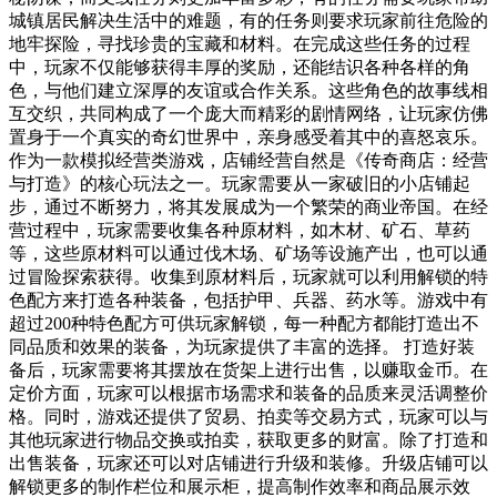
城镇居民解决生活中的难题，有的任务则要求玩家前往危险的
地牢探险，寻找珍贵的宝藏和材料。在完成这些任务的过程
中，玩家不仅能够获得丰厚的奖励，还能结识各种各样的角
色，与他们建立深厚的友谊或合作关系。这些角色的故事线相
互交织，共同构成了一个庞大而精彩的剧情网络，让玩家仿佛
置身于一个真实的奇幻世界中，亲身感受着其中的喜怒哀乐。
作为一款模拟经营类游戏，店铺经营自然是《传奇商店：经营
与打造》的核心玩法之一。玩家需要从一家破旧的小店铺起
步，通过不断努力，将其发展成为一个繁荣的商业帝国。在经
营过程中，玩家需要收集各种原材料，如木材、矿石、草药
等，这些原材料可以通过伐木场、矿场等设施产出，也可以通
过冒险探索获得。收集到原材料后，玩家就可以利用解锁的特
色配方来打造各种装备，包括护甲、兵器、药水等。游戏中有
超过200种特色配方可供玩家解锁，每一种配方都能打造出不
同品质和效果的装备，为玩家提供了丰富的选择。 打造好装
备后，玩家需要将其摆放在货架上进行出售，以赚取金币。在
定价方面，玩家可以根据市场需求和装备的品质来灵活调整价
格。同时，游戏还提供了贸易、拍卖等交易方式，玩家可以与
其他玩家进行物品交换或拍卖，获取更多的财富。除了打造和
出售装备，玩家还可以对店铺进行升级和装修。升级店铺可以
解锁更多的制作栏位和展示柜，提高制作效率和商品展示效