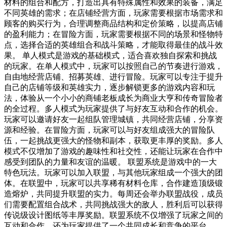
材料的组合和配方，打造出具有特殊属性和效果的装备，满足
不同英雄的需求；在店铺经营方面，玩家需要根据市场需求和
顾客的购买行为，合理调整商品结构和定价策略，以提高店铺
的盈利能力；在冒险方面，玩家需要根据不同的场景和怪物特
点，选择合适的英雄组合和战斗策略，才能取得最佳的战斗效
果。 单人模式是游戏的基础模式，适合喜欢独自探索和挑战
的玩家。在单人模式中，玩家可以按照自己的节奏进行游戏，
自由地经营店铺、招募英雄、进行冒险。玩家可以专注于提升
自己的店铺等级和英雄实力，逐步解锁更多的游戏内容和玩
法，体验从一个小小的商铺老板成长为商业大亨和传奇冒险者
的全过程。多人模式为玩家提供了与好友互动和合作的机会。
玩家可以邀请好友一起组队管理城镇，共同经营店铺，分享资
源和经验。在冒险方面，玩家可以与好友组成强大的冒险队
伍，一起挑战更强大的怪物和副本，获取更丰厚的奖励。多人
模式不仅增加了游戏的趣味性和社交性，还能让玩家在合作中
感受到团队的力量和友谊的温暖。 联盟系统是游戏中的一大
特色玩法。玩家可以加入联盟，与其他玩家组成一个强大的团
体。在联盟中，玩家可以共享稀有材料仓库，合作建造顶级锻
造熔炉，共同提升联盟的实力。每周还会举办联盟战役，成员
们需要配置组合战术，共同挑战强大的敌人，胜利后可以获得
传说级设计图纸等丰厚奖励。联盟系统不仅增强了玩家之间的
互动和合作，还为玩家提供了一个共同成长和竞争的平台。