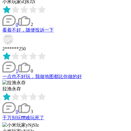
小米玩家sQKJ2t
0
2
看着不好，随便投诉一下
2******250
1
0
一点也不好玩，我做地图都比你做的好
拉渔永存
0
3
千万别玩❗❗❗难玩死了