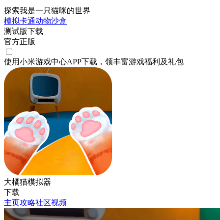
探索我是一只猫咪的世界
模拟
卡通
动物
沙盒
测试版下载
官方正版
使用小米游戏中心APP
下载
，领丰富游戏
福利
及
礼包
大橘猫模拟器
下载
主页
攻略
社区
视频