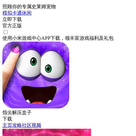
照顾你的专属史莱姆宠物
模拟
卡通
休闲
立即下载
官方正版
使用小米游戏中心APP
下载
，领丰富游戏
福利
及
礼包
指尖解压盒子
下载
主页
攻略
社区
视频