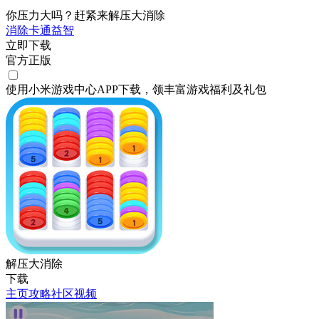
你压力大吗？赶紧来解压大消除
消除
卡通
益智
立即下载
官方正版
使用小米游戏中心APP
下载
，领丰富游戏
福利
及
礼包
解压大消除
下载
主页
攻略
社区
视频