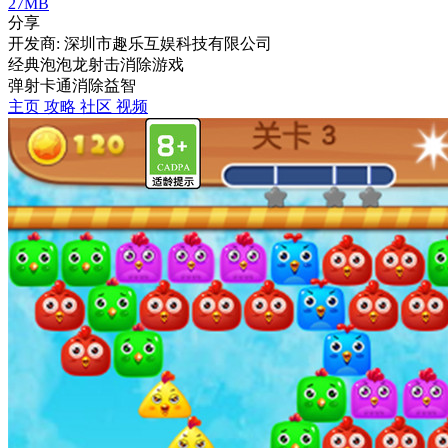
27MB
分享
开发商: 深圳市趣乐互娱科技有限公司
经典泡泡龙射击消除游戏
弹射
卡通
消除
益智
主页
攻略
社区
视频