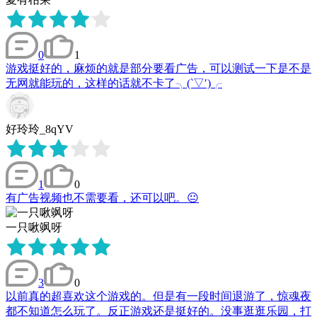
0
1
游戏挺好的，麻烦的就是部分要看广告，可以测试一下是不是
无网就能玩的，这样的话就不卡了╮(‵▽′)╭
好玲玲_8qYV
1
0
有广告视频也不需要看，还可以吧。😐
一只啾飒呀
3
0
以前真的超喜欢这个游戏的。但是有一段时间退游了，惊魂夜
都不知道怎么玩了。反正游戏还是挺好的。没事逛逛乐园，打