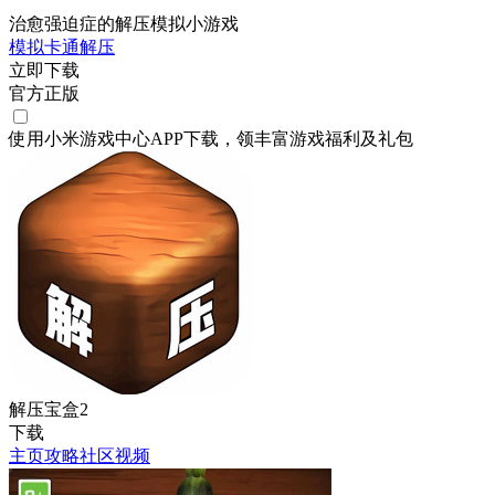
治愈强迫症的解压模拟小游戏
模拟
卡通
解压
立即下载
官方正版
使用小米游戏中心APP
下载
，领丰富游戏
福利
及
礼包
解压宝盒2
下载
主页
攻略
社区
视频