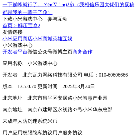
一下巅峰就行了。ヾ(●´∇｀●)ﾉ👍（我相信乐园大佬们的废稿
都是我的一辈子了🍋）
下载小米游戏中心，参与互动！
首页
>
解压宝盒2
友情链接
小米应用商店
小米商城
英雄互娱
小米游戏中心
开发者平台
微信公众号
微博主页
商务合作
应用名称：小米游戏中心
开发者：北京瓦力网络科技有限公司 电话：010-60606666
版本：13.5.0.70 更新时间：2025年3月24日
北京地址：北京市昌平区安居路小米智慧产业园
南京地址：南京市建邺区永初路37号小米华东总部
未成年人防沉迷系统
米币
用户应用权限
隐私协议
用户服务协议