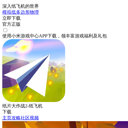
深入纸飞机的世界
模拟
低多边形
物理
立即下载
官方正版
使用小米游戏中心APP
下载
，领丰富游戏
福利
及
礼包
纸片大作战2-纸飞机
下载
主页
攻略
社区
视频