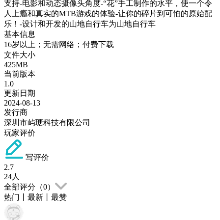
支持-电影和动态摄像头角度-“花”手工制作的水平，使一个令
人上瘾和真实的MTB游戏的体验-让你的碎片到可怕的原始配
乐！-设计和开发的山地自行车为山地自行车
基本信息
16岁以上；无需网络；付费下载
文件大小
425MB
当前版本
1.0
更新日期
2024-08-13
发行商
深圳市屿瑭科技有限公司
玩家评价
写评价
2.7
24
人
全部评分（
0
）
热门
丨
最新
丨
最赞