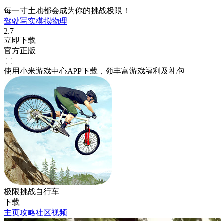
每一寸土地都会成为你的挑战极限！
驾驶
写实
模拟
物理
2.7
立即下载
官方正版
使用小米游戏中心APP
下载
，领丰富游戏
福利
及
礼包
极限挑战自行车
下载
主页
攻略
社区
视频