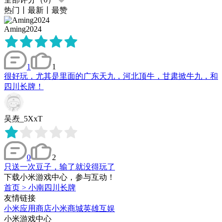
热门
丨
最新
丨
最赞
Aming2024
1
1
很好玩，尤其是里面的广东天九，河北顶牛，甘肃掀牛九，和
四川长牌！
吴焘_5XxT
0
2
只送一次豆子，输了就没得玩了
下载小米游戏中心，参与互动！
首页
>
小南四川长牌
友情链接
小米应用商店
小米商城
英雄互娱
小米游戏中心