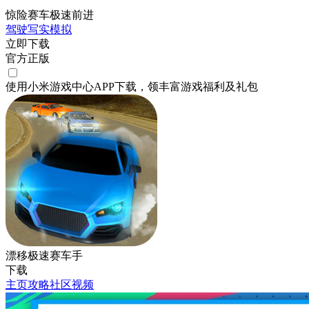
惊险赛车极速前进
驾驶
写实
模拟
立即下载
官方正版
使用小米游戏中心APP
下载
，领丰富游戏
福利
及
礼包
漂移极速赛车手
下载
主页
攻略
社区
视频