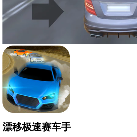
漂移极速赛车手