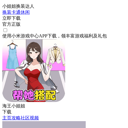
小姐姐换装达人
换装
卡通
休闲
立即下载
官方正版
使用小米游戏中心APP
下载
，领丰富游戏
福利
及
礼包
海王小姐姐
下载
主页
攻略
社区
视频