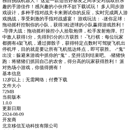
独自挑战机器人！ 这是一款适合好基友之间享受对战取胜乐
趣的手游佳作！感兴趣的小伙伴不妨下载试玩！ 多人同步游
戏设计，多种手指对战关卡来测试你的反应，实时完成两人游
戏挑战，享受刺激的手指对战盛宴！ 游戏玩法： -迷你足球：
拖动摇杆控制你的小队，获得3粒进球的小队赢得游戏胜利！
-导弹大战：拖动摇杆操控小人拾取炮弹，松手发射炮弹。打
中敌人获得1分，先得到5分的1方获胜！ -飞行棋：每位玩家
都拥有4架飞机，通过掷骰子，获得特定点数时可驾驶飞机出
停机坪，目的就是要让所有飞机抵达终点，即可获胜。 -“鬼”
出没：躲避来游戏中抓你的“鬼”，坚持活到结束吧。 -猪猪快
跑：将猪猪们抓回自己的农舍，得分高的玩家获得胜利！ 派
对热场小游戏，你值得拥有！
基本信息
12岁以上；无需网络；付费下载
文件大小
72MB
当前版本
1.0.0
更新日期
2024-08-09
开发商
北京移信互动科技有限公司