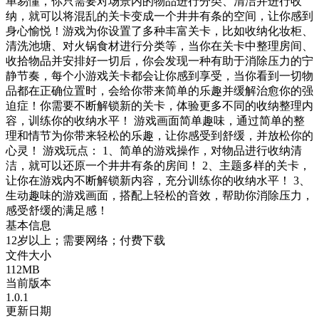
单易懂，你只需要对场景内的物品进行分类、清洁并进行收
纳，就可以将混乱的关卡变成一个井井有条的空间，让你感到
身心愉悦！游戏为你设置了多种丰富关卡，比如收纳化妆柜、
清洗池塘、对火锅食材进行分类等，当你在关卡中整理房间、
收拾物品并安排好一切后，你会发现一种有助于消除压力的宁
静节奏，每个小游戏关卡都会让你感到享受，当你看到一切物
品都在正确位置时，会给你带来简单的乐趣并缓解治愈你的强
迫症！你需要不断解锁新的关卡，体验更多不同的收纳整理内
容，训练你的收纳水平！ 游戏画面简单趣味，通过简单的整
理和情节为你带来轻松的乐趣，让你感受到舒缓，并放松你的
心灵！ 游戏玩点： 1、简单的游戏操作，对物品进行收纳清
洁，就可以还原一个井井有条的房间！ 2、主题多样的关卡，
让你在游戏内不断解锁新内容，充分训练你的收纳水平！ 3、
生动趣味的游戏画面，搭配上轻松的音效，帮助你消除压力，
感受舒缓的满足感！
基本信息
12岁以上；需要网络；付费下载
文件大小
112MB
当前版本
1.0.1
更新日期