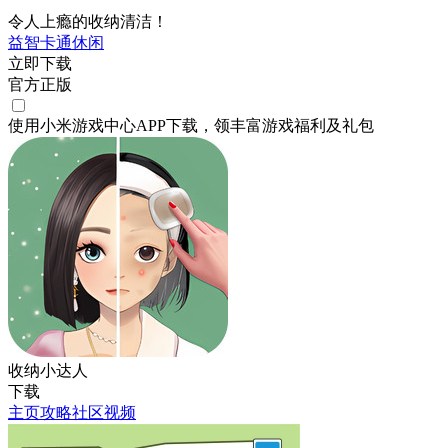
令人上瘾的收纳清洁！
益智
卡通
休闲
立即下载
官方正版
使用小米游戏中心APP
下载
，领丰富游戏
福利
及
礼包
收纳小达人
下载
主页
攻略
社区
视频