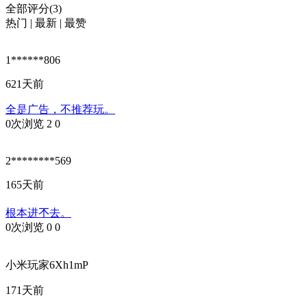
全部评分(3)
热门
|
最新
|
最赞
1******806
621天前
全是广告，不推荐玩。
0次浏览
2
0
2********569
165天前
根本进𣎴去。
0次浏览
0
0
小米玩家6Xh1mP
171天前