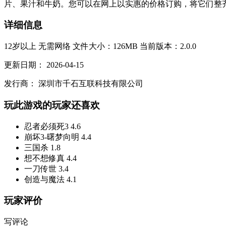
片、果汁和牛奶。您可以在网上以实惠的价格订购，将它们整齐
详细信息
12岁以上
无需网络
文件大小：126MB
当前版本：2.0.0
更新日期：
2026-04-15
发行商：
深圳市千石互联科技有限公司
玩此游戏的玩家还喜欢
忍者必须死3
4.6
崩坏3-曙梦向明
4.4
三国杀
1.8
想不想修真
4.4
一刀传世
3.4
创造与魔法
4.1
玩家评价
写评论