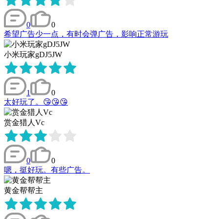
0
0
希望广告少一点，有时会弹广告，影响正常游玩
小米玩家gDJ5JW
1
0
太好玩了。😘😘😘
赏金猎人Vc
0
0
嗯，挺好玩。有些广告。
黄金帮帮主