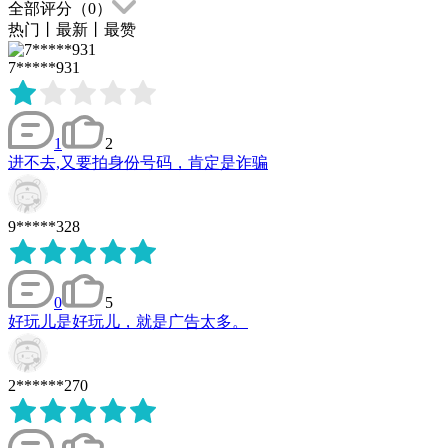
全部评分（
0
）
热门
丨
最新
丨
最赞
7*****931
1
2
进不去,又要拍身份号码，肯定是诈骗
9*****328
0
5
好玩儿是好玩儿，就是广告太多。
2******270