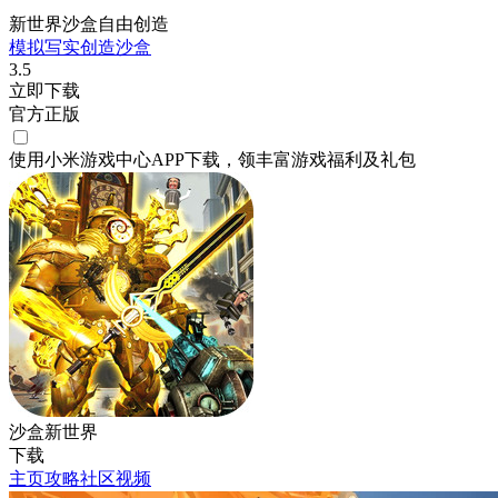
新世界沙盒自由创造
模拟
写实
创造
沙盒
3.5
立即下载
官方正版
使用小米游戏中心APP
下载
，领丰富游戏
福利
及
礼包
沙盒新世界
下载
主页
攻略
社区
视频