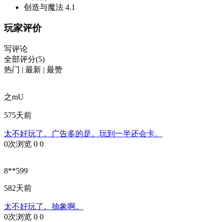
创造与魔法
4.1
玩家评价
写评论
全部评分(5)
热门
|
最新
|
最赞
之mU
575天前
太不好玩了。广告多的是。玩到一半还会卡。
0次浏览
0
0
8**599
582天前
太不好玩了。抽象啊。
0次浏览
0
0