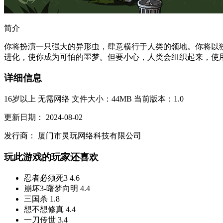
简介
你将扮演一只强大的异形虫，肆意横行于人类的领地。你将以
进化，使你成为可怕的噩梦。但要小心，人类会组织起来，使用
详细信息
16岁以上
无需网络
文件大小：44MB
当前版本：1.0
更新日期：
2024-08-02
发行商：
厦门市灵玩网络科技有限公司
玩此游戏的玩家还喜欢
忍者必须死3
4.6
崩坏3-曙梦向明
4.4
三国杀
1.8
想不想修真
4.4
一刀传世
3.4