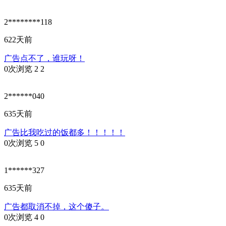
2********118
622天前
广告点不了，谁玩呀！
0次浏览
2
2
2******040
635天前
广告比我吃过的饭都多！！！！！
0次浏览
5
0
1******327
635天前
广告都取消不掉，这个傻子。
0次浏览
4
0