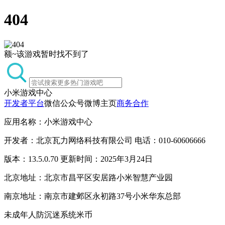
404
额~该游戏暂时找不到了
小米游戏中心
开发者平台
微信公众号
微博主页
商务合作
应用名称：小米游戏中心
开发者：北京瓦力网络科技有限公司 电话：010-60606666
版本：13.5.0.70 更新时间：2025年3月24日
北京地址：北京市昌平区安居路小米智慧产业园
南京地址：南京市建邺区永初路37号小米华东总部
未成年人防沉迷系统
米币