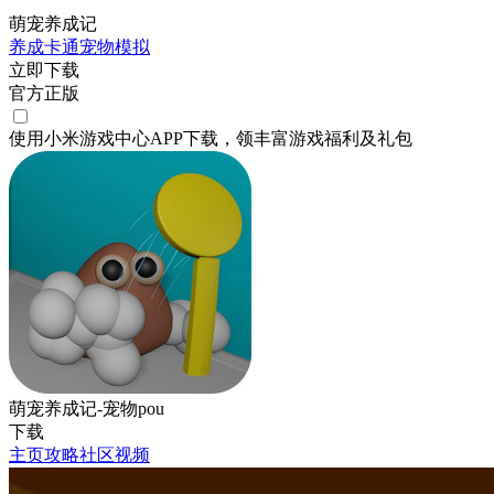
萌宠养成记
养成
卡通
宠物
模拟
立即下载
官方正版
使用小米游戏中心APP
下载
，领丰富游戏
福利
及
礼包
萌宠养成记-宠物pou
下载
主页
攻略
社区
视频