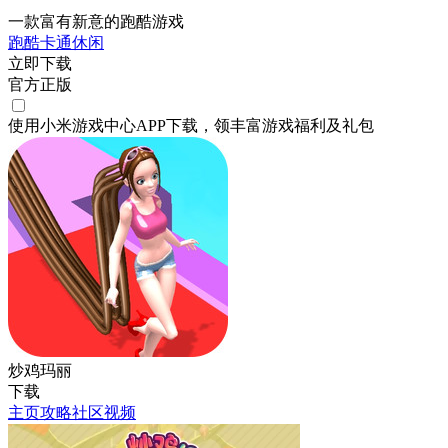
一款富有新意的跑酷游戏
跑酷
卡通
休闲
立即下载
官方正版
使用小米游戏中心APP
下载
，领丰富游戏
福利
及
礼包
炒鸡玛丽
下载
主页
攻略
社区
视频