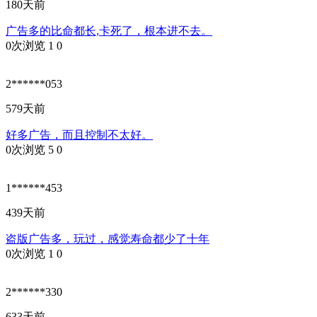
180天前
广告多的比命都长,卡死了，根本进不去。
0次浏览
1
0
2******053
579天前
好多广告，而且控制不太好。
0次浏览
5
0
1******453
439天前
盗版广告多，玩过，感觉寿命都少了十年
0次浏览
1
0
2******330
633天前