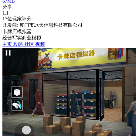
67MB
分享
1.1
17位玩家评分
开发商: 厦门市冰天信息科技有限公司
卡牌店模拟器
经营
写实
商业
模拟
主页
攻略
社区
视频