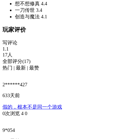
想不想修真
4.4
一刀传世
3.4
创造与魔法
4.1
玩家评价
写评论
1.1
17人
全部评分(17)
热门
|
最新
|
最赞
2******427
633天前
假的，根本不是同一个游戏
0次浏览
4
0
9*054