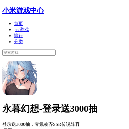
小米游戏中心
首页
云游戏
排行
分类
永暮幻想-登录送3000抽
登录送3000抽，零氪凑齐SSR传说阵容