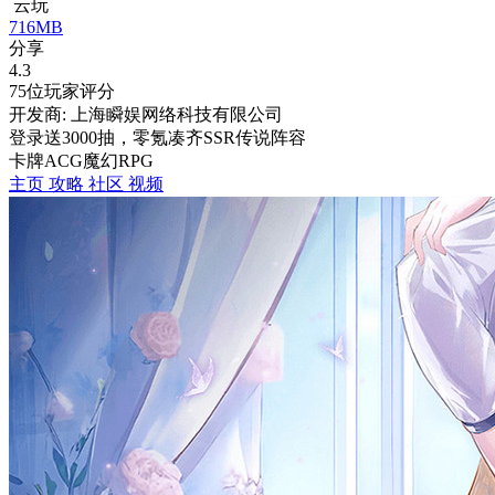
云玩
716MB
分享
4.3
75位玩家评分
开发商: 上海瞬娱网络科技有限公司
登录送3000抽，零氪凑齐SSR传说阵容
卡牌
ACG
魔幻
RPG
主页
攻略
社区
视频