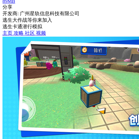
89MB
分享
开发商: 广州星轨信息科技有限公司
逃生大作战等你来加入
逃生
卡通
潜行
模拟
主页
攻略
社区
视频