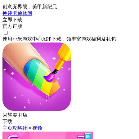
创意无界限，美甲新纪元
换装
卡通
休闲
立即下载
官方正版
使用小米游戏中心APP
下载
，领丰富游戏
福利
及
礼包
闪耀美甲店
下载
主页
攻略
社区
视频