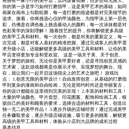
将拥有一家小小的美甲店，店内设备简陋，但梦想却无限大。
你的第一步是学习如何打磨指甲，这是美甲艺术的基础，如同
画家在画布上勾勒轮廓，每一道打磨的痕迹都是对完美细节的
追求。接着，你将挑选心仪的甲油颜色，为指甲涂上第一层色
彩，仿佛是在调色板上挑选最动人的颜料，每一次涂抹都是对
色彩美学的深刻理解！ 随着技艺的提升，你将解锁更多高级
的美甲工具和材料。每一次创作，都是对美的重新定义，每一
次完成，都是对客人喜好的精准把握。通过完成客人的美甲需
求升级小店，还能解锁更多高级的美甲工具和材料，让你的美
甲店变得更加专业和受欢迎。 这是一场关于美、关于创意、
关于梦想的旅程。无论你是美甲爱好者，还是寻找创意灵感的
艺术家，这款游戏都将是你展示才华、实现梦想的舞台。现
在，就让我们一起开启这场指尖上的艺术之旅吧！ 游戏玩
点： 1.创意无限的美甲设计！自由发挥创意，从基础的打磨指
甲到复杂的漆画和自由绘画，无论是简约时尚还是华丽复古，
你的设计都能在这里得到完美的呈现！ 2.丰富的材料和工具！
大量的甲油颜色、甲片造型、印花图案、配饰和绘画工具，根
据自己的喜好和顾客的要求，选择合适的材料和工具，创造出
独一无二的美甲作品！ 3.逐步升级的店铺经营！通过完成美甲
任务赚取资金，逐步升级店铺设施，吸引更多的顾客，解锁更
高级的美甲工具和材料，体验从小店到大品牌的成长过程
基本信息