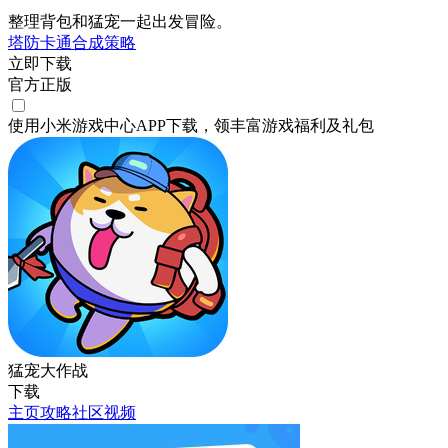
整理背包和猛宠一起出发冒险。
塔防
卡通
合成
策略
立即下载
官方正版
使用小米游戏中心APP
下载
，领丰富游戏
福利
及
礼包
猛宠大作战
下载
主页
攻略
社区
视频