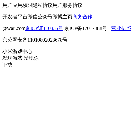
用户应用权限
隐私协议
用户服务协议
开发者平台
微信公众号
微博主页
商务合作
@wali.com
京ICP证110335号
京ICP备17017388号-1
营业执照
京公网安备11010802023678号
小米游戏中心
发现游戏 发现你
下载