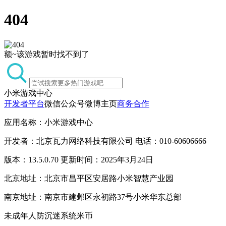
404
额~该游戏暂时找不到了
小米游戏中心
开发者平台
微信公众号
微博主页
商务合作
应用名称：小米游戏中心
开发者：北京瓦力网络科技有限公司 电话：010-60606666
版本：13.5.0.70 更新时间：2025年3月24日
北京地址：北京市昌平区安居路小米智慧产业园
南京地址：南京市建邺区永初路37号小米华东总部
未成年人防沉迷系统
米币