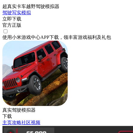
超真实卡车越野驾驶模拟器
驾驶
写实
模拟
立即下载
官方正版
使用小米游戏中心APP
下载
，领丰富游戏
福利
及
礼包
真实驾驶模拟器
下载
主页
攻略
社区
视频