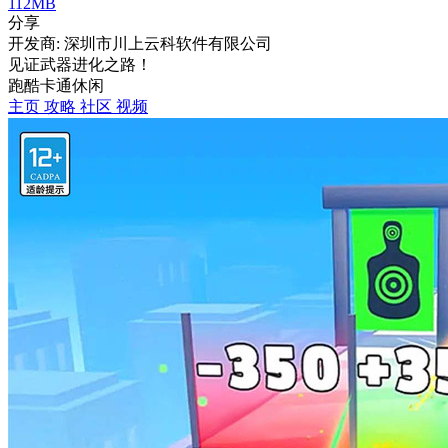
112MB
分享
开发商: 深圳市川上云科软件有限公司
见证武器进化之路！
跑酷
卡通
休闲
主页
攻略
社区
视频