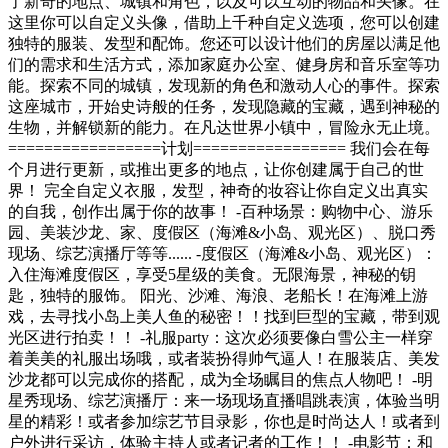
了新奇的地点、城镇和角色，以及可以互动的物品和头像。在
这里你可以自定义头像，借助上千种自定义选项，您可以创建
独特的服装、发型和配饰。您还可以设计他们的房屋以满足他
们的需求和生活方式，添加家庭办公室、健身房和音乐室等功
能。探索不同的城镇，发现新的角色和激动人心的事件。探索
这座城市，开始史诗般的任务，发现隐藏的宝藏，遇到神秘的
生物，并解锁新的能力。在凡达世界小镇中，冒险永无止境。
=================计划================= 我们会在每
个月进行更新，或推出更多的地点，让你创建属于自己的世
界！ 完全自定义衣服，发型，神奇的妆容让你自定义出真实
的自我，创作出属于你的故事！ -百种场景：购物中心、游乐
园、美装沙龙、家、度假区（海滩&小岛、观光区）、脱口秀
现场、综艺演播厅等等...... -度假区（海滩&小岛、观光区）：
入住海滩度假区，享受5星级的美食。无限海景，神秘的钥
匙，独特的服饰。 阳光、沙滩、海浪、老船长！在海滩上游
戏，去寻找小岛上美人鱼的秘密！！找到巨型的宝藏，带到观
光区进行拍卖！！ -礼服party：这次必须要像白雪公主一样穿
着美美的礼服出场哦，或者装扮得帅气逼人！在服装店、美发
沙龙都可以完成你的搭配，成为全场瞩目的焦点人物吧！ -明
星秀现场、综艺演播厅：来一场现场直播唱跳表演，体验当明
星的精彩！或者参加综艺节目录影，你也是时尚达人！或者到
户外进行采访，体验主持人或者记者的工作！！ -电影节：和