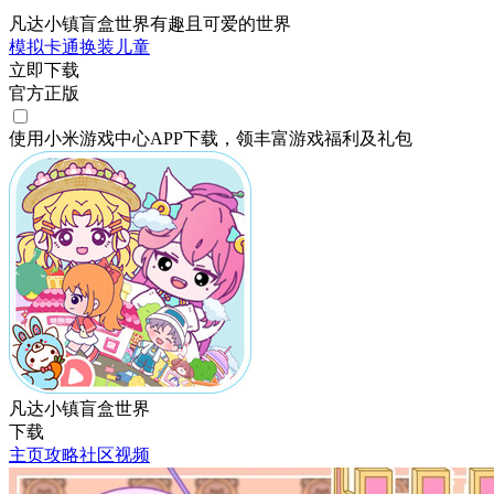
凡达小镇盲盒世界有趣且可爱的世界
模拟
卡通
换装
儿童
立即下载
官方正版
使用小米游戏中心APP
下载
，领丰富游戏
福利
及
礼包
凡达小镇盲盒世界
下载
主页
攻略
社区
视频