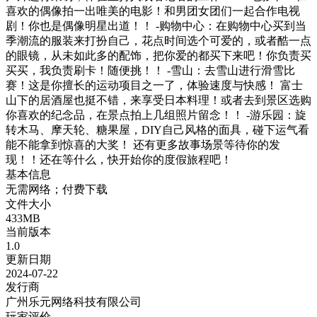
喜欢的偶像拍一出唯美的电影！和男团女团们一起合作电视
剧！你也是偶像明星出道！！ -购物中心：在购物中心买到当
季潮流的服装来打扮自己，花点时间选个可爱的，或者酷一点
的眼镜，从未如此多的配饰，把你爱的都买下来吧！你负责买
买买，我负责刷卡！随便挑！！ -雪山：去雪山进行滑雪比
赛！这是你擅长的运动项目之一了，体验速度与快感！ 富士
山下的居酒屋也挺不错，来享受日本料理！或者去到景区选购
你喜欢的纪念品，在景点拍上几组照片留念！！ -游乐园：旋
转木马、摩天轮、糖果屋，DIY自己风格的面具，碰下运气看
能不能拿到惊喜的大奖！ 还有更多故事场景等待你的发
现！！还在等什么，快开始你的度假旅程吧！
基本信息
无需网络；付费下载
文件大小
433MB
当前版本
1.0
更新日期
2024-07-22
发行商
广州乐元网络科技有限公司
玩家评价