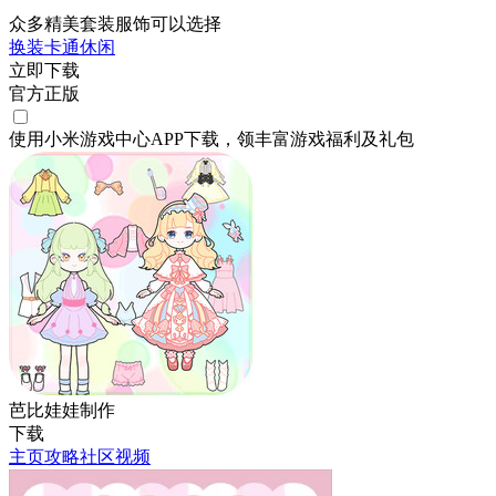
众多精美套装服饰可以选择
换装
卡通
休闲
立即下载
官方正版
使用小米游戏中心APP
下载
，领丰富游戏
福利
及
礼包
芭比娃娃制作
下载
主页
攻略
社区
视频