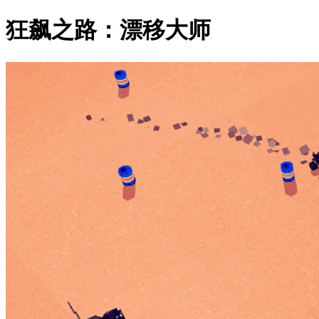
狂飙之路：漂移大师