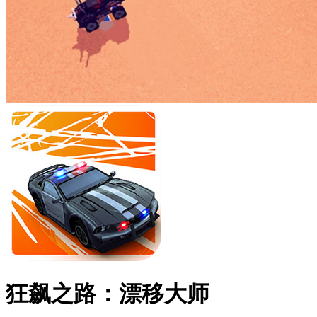
狂飙之路：漂移大师