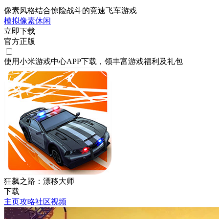
像素风格结合惊险战斗的竞速飞车游戏
模拟
像素
休闲
立即下载
官方正版
使用小米游戏中心APP
下载
，领丰富游戏
福利
及
礼包
狂飙之路：漂移大师
下载
主页
攻略
社区
视频