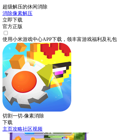
超级解压的休闲消除
消除
像素
解压
立即下载
官方正版
使用小米游戏中心APP
下载
，领丰富游戏
福利
及
礼包
切割一切-像素消除
下载
主页
攻略
社区
视频