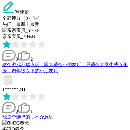
写评价
全部评分（
0
）
热门
丨
最新
丨
最赞
亲亲宝贝_YHsB
0
2
这个游戏不建议玩，因为适合小朋友玩，只适合大学生或五年
级，四年级以下的小朋友玩
1******241
0
1
他是个选择的，不介意玩
冬凌Q春念