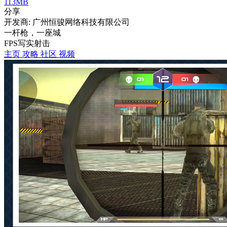
113MB
分享
开发商: 广州恒骏网络科技有限公司
一杆枪，一座城
FPS
写实
射击
主页
攻略
社区
视频