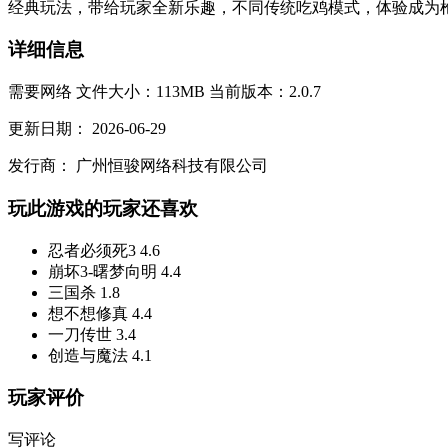
经典玩法，带给玩家全新乐趣，不同传统吃鸡模式，体验成为枪王
详细信息
需要网络
文件大小：113MB
当前版本：2.0.7
更新日期：
2026-06-29
发行商：
广州恒骏网络科技有限公司
玩此游戏的玩家还喜欢
忍者必须死3
4.6
崩坏3-曙梦向明
4.4
三国杀
1.8
想不想修真
4.4
一刀传世
3.4
创造与魔法
4.1
玩家评价
写评论