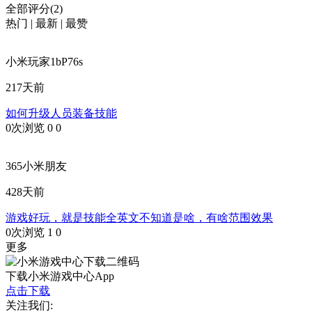
全部评分(2)
热门
|
最新
|
最赞
小米玩家1bP76s
217天前
如何升级人员装备技能
0次浏览
0
0
365小米朋友
428天前
游戏好玩，就是技能全英文不知道是啥，有啥范围效果
0次浏览
1
0
更多
下载小米游戏中心App
点击下载
关注我们: