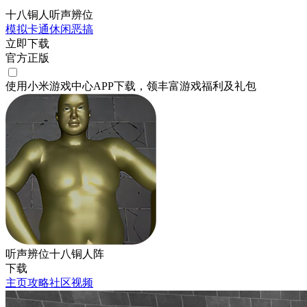
十八铜人听声辨位
模拟
卡通
休闲
恶搞
立即下载
官方正版
使用小米游戏中心APP
下载
，领丰富游戏
福利
及
礼包
听声辨位十八铜人阵
下载
主页
攻略
社区
视频