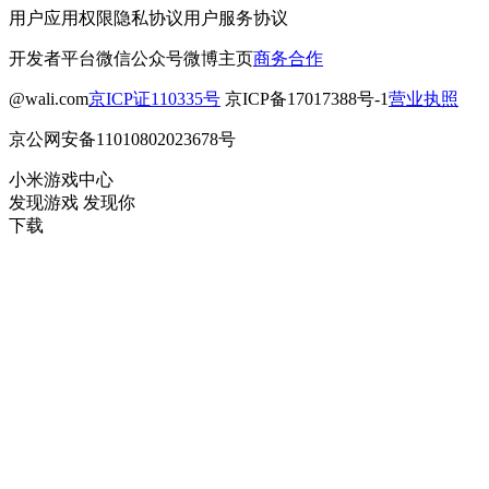
用户应用权限
隐私协议
用户服务协议
开发者平台
微信公众号
微博主页
商务合作
@wali.com
京ICP证110335号
京ICP备17017388号-1
营业执照
京公网安备11010802023678号
小米游戏中心
发现游戏 发现你
下载