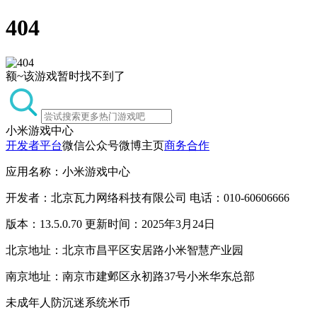
404
额~该游戏暂时找不到了
小米游戏中心
开发者平台
微信公众号
微博主页
商务合作
应用名称：小米游戏中心
开发者：北京瓦力网络科技有限公司 电话：010-60606666
版本：13.5.0.70 更新时间：2025年3月24日
北京地址：北京市昌平区安居路小米智慧产业园
南京地址：南京市建邺区永初路37号小米华东总部
未成年人防沉迷系统
米币