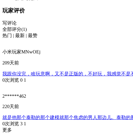
玩家评价
写评论
全部评分(1)
热门
|
最新
|
最赞
小米玩家MNwOEj
209天前
我跟你没完，啥玩意啊，又不是正版的，不好玩，我感觉不是
0次浏览
0
1
2******462
220天前
就是他那个泰勒的那个建模就那个焦虑的男人那边儿。泰勒的
0次浏览
3
1
更多