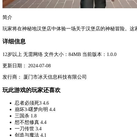
简介
玩家将在神秘地汉堡店中体验一场关于汉堡店的神秘冒险。这家
详细信息
12岁以上
无需网络
文件大小：84MB
当前版本：1.0.0
更新日期：
2024-07-08
发行商：
厦门市冰天信息科技有限公司
玩此游戏的玩家还喜欢
忍者必须死3
4.6
崩坏3-曙梦向明
4.4
三国杀
1.8
想不想修真
4.4
一刀传世
3.4
创造与魔法
4.1