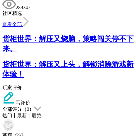
289347
社区精选
查看全部
货柜世界：解压又烧脑，策略闯关停不下
来。
货柜世界：解压又上头，解锁消除游戏新
体验！
玩家评价
写评价
全部评分（
0
）
热门
丨
最新
丨
最赞
蓬辉_t5S7