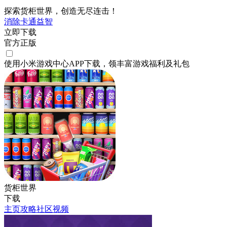
探索货柜世界，创造无尽连击！
消除
卡通
益智
立即下载
官方正版
使用小米游戏中心APP
下载
，领丰富游戏
福利
及
礼包
货柜世界
下载
主页
攻略
社区
视频