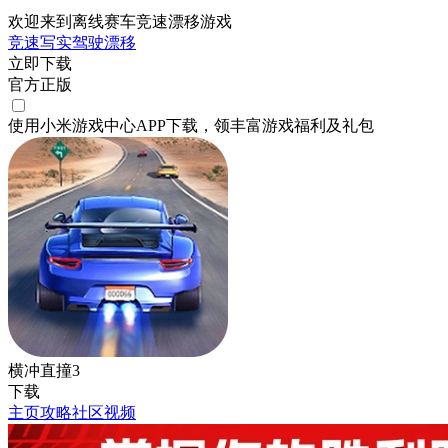
欢迎来到离线赛车竞速漂移游戏
竞速
写实
驾驶
漂移
立即下载
官方正版
使用小米游戏中心APP
下载
，领丰富游戏
福利
及
礼包
横冲直撞3
下载
主页
攻略
社区
视频