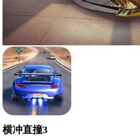
横冲直撞3