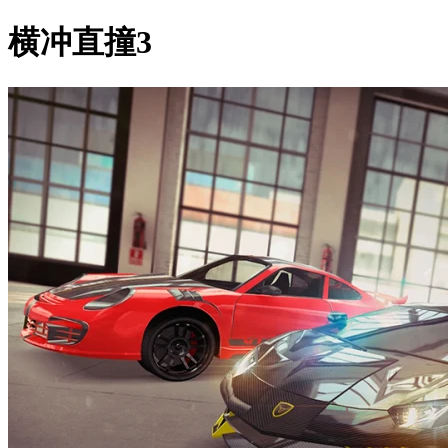
横冲直撞3