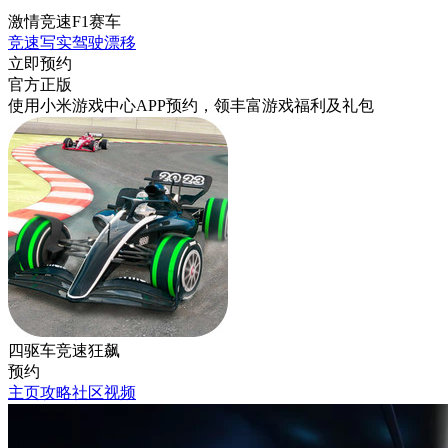
激情竞速F1赛车
竞速
写实
驾驶
漂移
立即预约
官方正版
使用小米游戏中心APP
预约
，领丰富游戏
福利
及
礼包
四驱车竞速狂飙
预约
主页
攻略
社区
视频