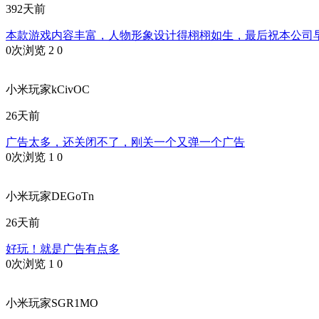
392天前
本款游戏内容丰富，人物形象设计得栩栩如生，最后祝本公司
0次浏览
2
0
小米玩家kCivOC
26天前
广告太多，还关闭不了，刚关一个又弹一个广告
0次浏览
1
0
小米玩家DEGoTn
26天前
好玩！就是广告有点多
0次浏览
1
0
小米玩家SGR1MO