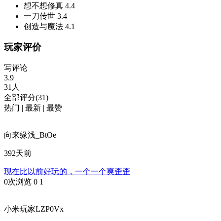
想不想修真
4.4
一刀传世
3.4
创造与魔法
4.1
玩家评价
写评论
3.9
31人
全部评分(31)
热门
|
最新
|
最赞
向来缘浅_BtOe
392天前
现在比以前好玩的，一个一个爽歪歪
0次浏览
0
1
小米玩家LZP0Vx