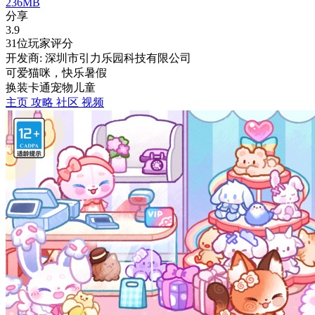
236MB
分享
3.9
31位玩家评分
开发商: 深圳市引力乐园科技有限公司
可爱猫咪，快乐暑假
换装
卡通
宠物
儿童
主页
攻略
社区
视频