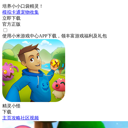
培养小小口袋精灵！
模拟
卡通
宠物
收集
立即下载
官方正版
使用小米游戏中心APP
下载
，领丰富游戏
福利
及
礼包
精灵小怪
下载
主页
攻略
社区
视频