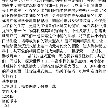
在游戏中，你将学习如何捕获野外的精灵宠物们，将它们带回
到家中，根据游戏指引学习如何照顾它们，抚养它们健康成
长！在这里，生存的艺术与驯服精灵怪兽的兴奋融为一体，它
们不仅仅是你要捕捉的生物，更是需要你关爱和训练的朋友！
你将在这里学会建造栖息地，调配药剂以及锻造装备，不仅是
为了你的生存，更是为了怪兽们不遭受到侵害。你在森林中捕
捉到的每一个生物都拥有其独特的能力、个性及潜力，你需要
训练它们，与它们一起探索这个神秘的世界，将它们从小小的
口袋生物，培养成为你的强大盟友！ 游戏画面精美生动，让
你能够更加沉浸式踏上这一场无与伦比的冒险，进入到神秘世
界中，与可爱的精灵怪兽们成为朋友，一起探索，一起成长！
游戏玩点： 1、趣味的游戏互动，悉心抚养精灵怪物们，与它
们一同成长，探索世界！ 2、丰富多样的精灵生物，每个都有
其独特的个性及潜力，训练它们成为强大盟友！ 3、趣味生动
的游戏画面，让你沉浸式踏上一场关于技巧、机智和友谊的冒
险旅程！
基本信息
12岁以上；需要网络；付费下载
文件大小
120MB
当前版本
1.0.1