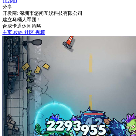
102MB
分享
开发商: 深圳市悠闲互娱科技有限公司
建立马桶人军团！
合成
卡通
休闲
策略
主页
攻略
社区
视频